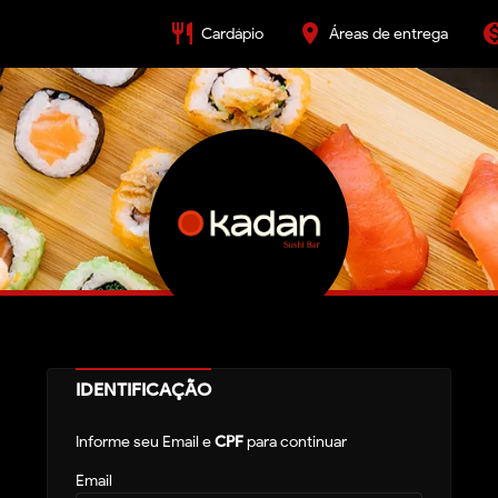
restaurant
place
monetizat
Cardápio
Áreas de entrega
IDENTIFICAÇÃO
Informe seu Email e
CPF
para continuar
Email