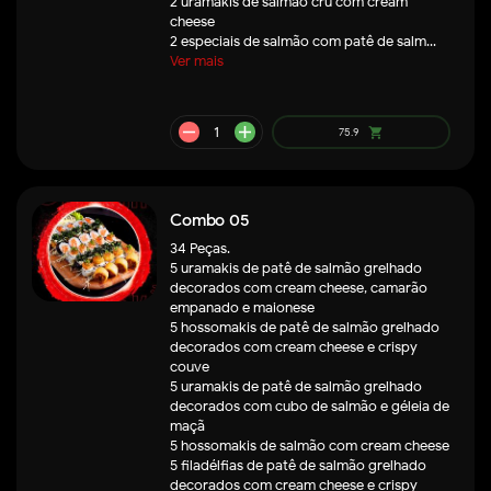
2 uramakis de salmão cru com cream
cheese
2 especiais de salmão com patê de salm...
Ver mais
Combo 05
34 Peças.
5 uramakis de patê de salmão grelhado
decorados com cream cheese, camarão
remove
add
49.5
shopping_cart
empanado e maionese
5 hossomakis de patê de salmão grelhado
decorados com cream cheese e crispy
couve
5 uramakis de patê de salmão grelhado
decorados com cubo de salmão e géleia de
maçã
5 hossomakis de salmão com cream cheese
5 filadélfias de patê de salmão grelhado
decorados com cream cheese e crispy