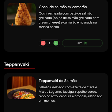
Coshi de salmão c/ camarão
Coshi recheada com patê de salmão
grelhado (polpa de salmão grelhado com
cream cheese) e camarão empanada na
farinha panko
remove
add
44.9
shopping_cart
Teppanyaki
Teppanyaki de Salmão
Salmão Grelhado com Azeite de Oliva e
Mix de Legumes (acelga, repolho verde,
repolho roxo, cenoura e brócolis) refogado
em molhos.