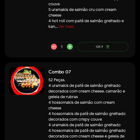
couve
5 uramakis de salmão cru com cream
cheese
4 hot roll com patê de salmão grelhado e
kan...
Ver mais
Combo 07
52 Peças.
4 uramakis de patê de salmão grelhado
decorados com cream cheese, camarão e
geleia de rubras
4 hossomakis de salmão com cream
cheese
4 hossomakis de patê de salmão grelhado
decorados com crispy couve
4 uramakis de patê de salmão grelhado
4 hossomakis de patê de salmão grelhado
remove
add
59.5
shopping_cart
decorados com cream cheese e geleia de