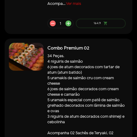
Acompa...
Ver mais
Combo Premium 02
34 Peças.
4 niguiris de salmão
6 joes de atum decorados com tartar de
atum (atum batido)
5 uramakis de salmão cru com cream
cheese
6 joes de salmão decorados com cream
cheese e camarão
5 uramakis especial com patê de salmão
grelhado decorados com lâmina de salmão
e ovas
3 niguiris de atum decorados com shimeji e
cebolinha
remove
add
172.9
shopping_cart
Acompanha 02 Sachês de Teryaki, 02