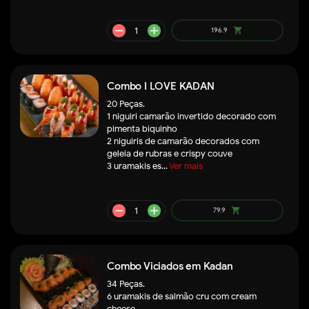
Combo I LOVE KADAN
20 Peças.
1 niguiri camarão invertido decorado com
pimenta biquinho
2 niguiris de camarão decorados com
geleia de rubras e crispy couve
3 uramakis es...
Ver mais
remove
add
44.9
shopping_cart
Combo Viciados em Kadan
34 Peças.
6 uramakis de salmão cru com cream
cheese