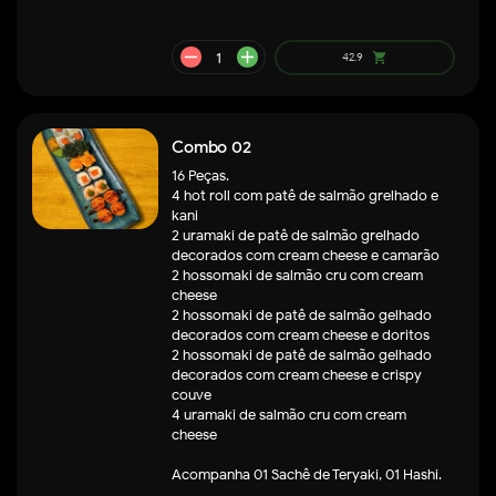
remove
add
24.9
shopping_cart
Combo 02
16 Peças.
4 hot roll com patê de salmão grelhado e
kani
2 uramaki de patê de salmão grelhado
decorados com cream cheese e camarão
2 hossomaki de salmão cru com cream
cheese
2 hossomaki de patê de salmão gelhado
decorados com cream cheese e doritos
2 hossomaki de patê de salmão gelhado
decorados com cream cheese e crispy
couve
4 uramaki de salmão cru com cream
cheese
Acompanha 01 Sachê de Teryaki, 01 Hashi.