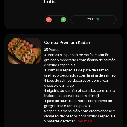
Hashis.
Combo Premium Kadan
35 Peças.
3 uramakis especiais de patê de salmão
grelhado decorados com lãmina de salmão
e molhos especiais
3 uramakis especias de patê de salmão
grelhado decorados com lâmina de salmão
4 joes de salmão decorados com cream
cheese e camarão
4 niguiris de salmão pincelados com azeite
trufado e decorados com shimeji
4 joes de atum decorados com creme de
gorgonzola e farinha panko
remove
add
5 especiais de salmão com cream cheese e
75.9
shopping_cart
camarão decorados com molhos especiais
5 baterás de tartar...
Ver mais