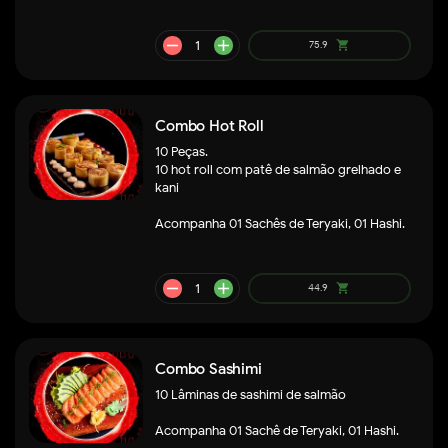
Combo Hot Roll
remove
add
75.9
shopping_cart
10 Peças.
10 hot roll com patê de salmão grelhado e
kani
Acompanha 01 Sachês de Teryaki, 01 Hashi.
Combo Sashimi
10 Lâminas de sashimi de salmão
Acompanha 01 Sachê de Teryaki, 01 Hashi.