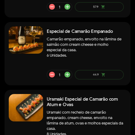
Especial de Camarão Empanado
Camarão empanado, envolto na lâmina de
salmão com cream cheese e molho
especial da casa.
6 Unidades.
Uramaki Especial de Camarão com
Atum e Ovas
Uramaki com recheio de camarão
remove
add
empanado, cream cheese, envolto na
196.9
shopping_cart
lâmina de atum, ovas e molhos especiais da
casa.
8 Unidades.