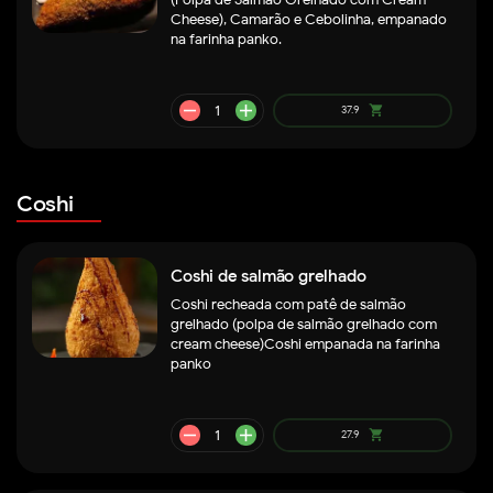
Cheese), Camarão e Cebolinha, empanado
na farinha panko.
remove
add
51.9
shopping_cart
Coshi
Coshi de salmão grelhado
Coshi recheada com patê de salmão
grelhado (polpa de salmão grelhado com
cream cheese)Coshi empanada na farinha
panko
remove
add
57.9
shopping_cart