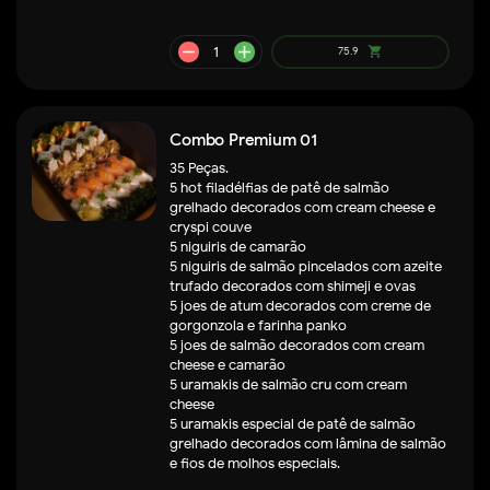
Combo Premium 01
35 Peças.
5 hot filadélfias de patê de salmão
grelhado decorados com cream cheese e
cryspi couve
5 niguiris de camarão
5 niguiris de salmão pincelados com azeite
trufado decorados com shimeji e ovas
5 joes de atum decorados com creme de
remove
add
gorgonzola e farinha panko
105.9
shopping_cart
5 joes de salmão decorados com cream
cheese e camarão
5 uramakis de salmão cru com cream
cheese
5 uramakis especial de patê de salmão
grelhado decorados com lâmina de salmão
e fios de molhos especiais.