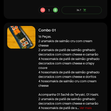
Combo 01
16 Peças.
2 uramakis de salmão cru com cream
cheese
2 uramakis de patê de salmão grelhado
remove
add
25.9
shopping_cart
decorados com cream cheese e camarão
4 hossomakis de patê de salmão grelhado
decorados com cream cheese e crispy
couve
4 hossomakis de patê de salmão grelhado
decorados com cream cheese e doritos
4 hossomakis de salmão cru com cream
cheese
Acompanha 01 Sachê de Teryaki, 01 Hashi.
2 uramakis de patê de salmão grelhado
decorados com cream cheese e camarão
4 hossomakis de patê de s...
Ver mais