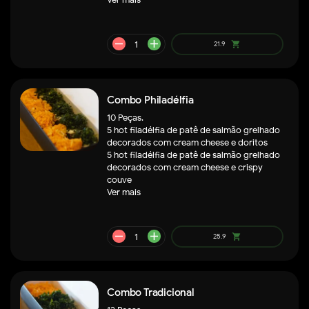
remove
add
29.9
shopping_cart
Combo Philadélfia
10 Peças.
5 hot filadélfia de patê de salmão grelhado
decorados com cream cheese e doritos
5 hot filadélfia de patê de salmão grelhado
decorados com cream cheese e crispy
couve
Ver mais
remove
add
38.9
shopping_cart
Combo Tradicional