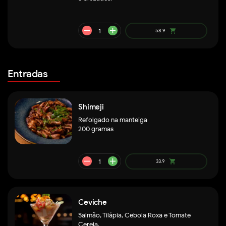
Entradas
Shimeji
Refolgado na manteiga
200 gramas
remove
add
79.9
shopping_cart
Ceviche
Salmão, Tilápia, Cebola Roxa e Tomate
Cereja.