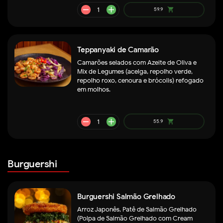
remove
add
58.9
shopping_cart
Teppanyaki de Camarão
Camarões selados com Azeite de Oliva e
Mix de Legumes (acelga, repolho verde,
repolho roxo, cenoura e brócolis) refogado
em molhos.
Burguershi
Burguershi Salmão Grelhado
remove
add
33.9
shopping_cart
Arroz Japonês, Patê de Salmão Grelhado
(Polpa de Salmão Grelhado com Cream