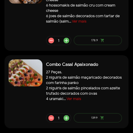
6 hossomakis de salmão cru com cream
cheese
6 joes de salmão decorados com tartar de
remove
add
75.9
shopping_cart
salmão (salm...
Ver mais
Combo Casal Apaixonado
27 Peças.
2 niguiris de salmão maçaricado decorados
com farinha panko
2 niguiris de salmão pincelados com azeite
trufado decorados com ovas
4 uramaki...
Ver mais