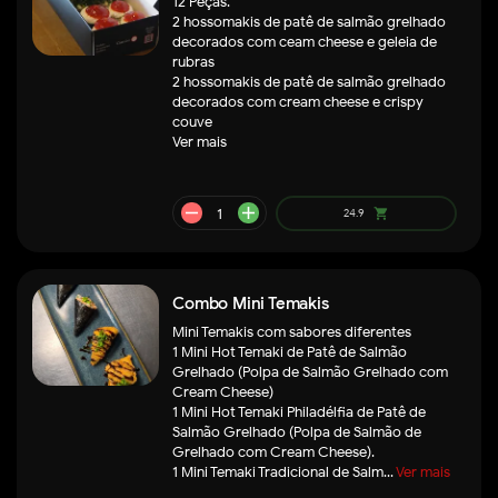
12 Peças.
2 hossomakis de patê de salmão grelhado
decorados com ceam cheese e geleia de
rubras
2 hossomakis de patê de salmão grelhado
decorados com cream cheese e crispy
couve
Ver mais
Combo Mini Temakis
Mini Temakis com sabores diferentes
remove
add
21.9
shopping_cart
1 Mini Hot Temaki de Patê de Salmão
Grelhado (Polpa de Salmão Grelhado com
Cream Cheese)
1 Mini Hot Temaki Philadélfia de Patê de
Salmão Grelhado (Polpa de Salmão de
Grelhado com Cream Cheese).
1 Mini Temaki Tradicional de Salm...
Ver mais