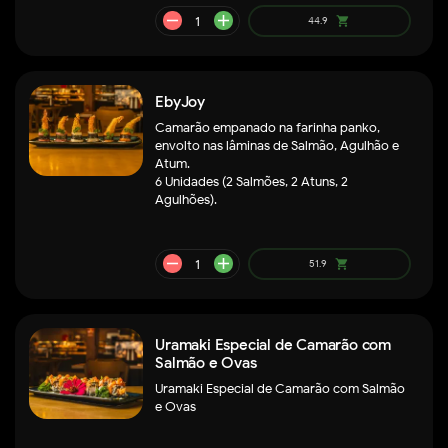
EbyJoy
Camarão empanado na farinha panko,
envolto nas lâminas de Salmão, Agulhão e
Atum.
6 Unidades (2 Salmões, 2 Atuns, 2
Agulhões).
remove
add
178.9
shopping_cart
Uramaki Especial de Camarão com
Salmão e Ovas
Uramaki Especial de Camarão com Salmão
e Ovas