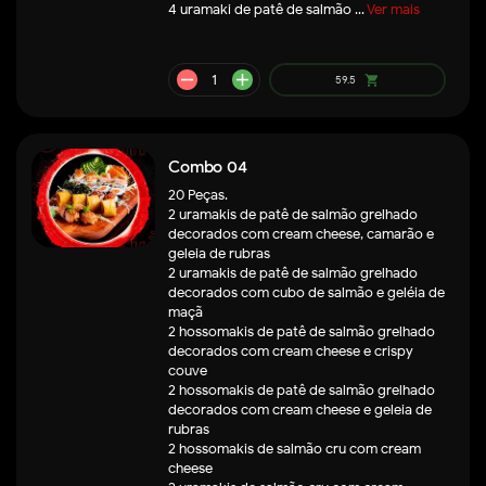
4 uramaki de patê de salmão ...
Ver mais
Combo 04
remove
add
42.9
shopping_cart
20 Peças.
2 uramakis de patê de salmão grelhado
decorados com cream cheese, camarão e
geleia de rubras
2 uramakis de patê de salmão grelhado
decorados com cubo de salmão e geléia de
maçã
2 hossomakis de patê de salmão grelhado
decorados com cream cheese e crispy
couve
2 hossomakis de patê de salmão grelhado
decorados com cream cheese e geleia de
rubras
2 hossomakis de salmão cru com cream
cheese