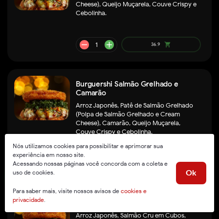
Cheese), Queijo Muçarela, Couve Crispy e
Cebolinha.
Burguershi Salmão Grelhado e
Camarão
remove
add
39.9
shopping_cart
Arroz Japonês, Patê de Salmão Grelhado
(Polpa de Salmão Grelhado e Cream
Cheese), Camarão, Queijo Muçarela,
Couve Crispy e Cebolinha.
Nós utilizamos cookies para possibilitar e aprimorar sua
experiência em nosso site.
Acessando nossas páginas você concorda com a coleta e
uso de cookies.
Ok
Para saber mais, visite nossos avisos de
cookies e
privacidade
.
Burguershi Salmão Cru
Arroz Japonês, Salmão Cru em Cubos,