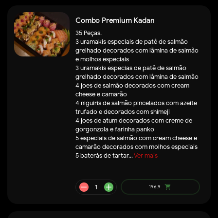
Combo Premium Kadan
35 Peças.
3 uramakis especiais de patê de salmão
grelhado decorados com lãmina de salmão
e molhos especiais
3 uramakis especias de patê de salmão
grelhado decorados com lâmina de salmão
4 joes de salmão decorados com cream
cheese e camarão
4 niguiris de salmão pincelados com azeite
trufado e decorados com shimeji
4 joes de atum decorados com creme de
gorgonzola e farinha panko
5 especiais de salmão com cream cheese e
remove
add
59.5
shopping_cart
camarão decorados com molhos especiais
5 baterás de tartar...
Ver mais