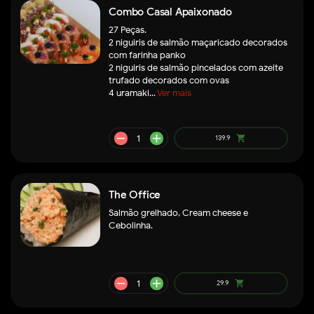
Combo Casal Apaixonado
27 Peças.
2 niguiris de salmão maçaricado decorados
com farinha panko
2 niguiris de salmão pincelados com azeite
trufado decorados com ovas
4 uramaki...
Ver mais
The Office
Salmão grelhado, Cream cheese e
Cebolinha.
remove
add
196.9
shopping_cart