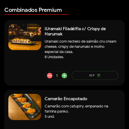
Combinados Premium
iUramaki Filadélfia c/ Crispy de
Harumak
Uramaki com recheio de salmão cru cream
cheese, crispy de harumaki e molho
especial da casa.
8 Unidades.
remove
add
164.9
shopping_cart
Camarão Encapotado
Camarão com catupiry, empanado na
farinha panko.
5 und.