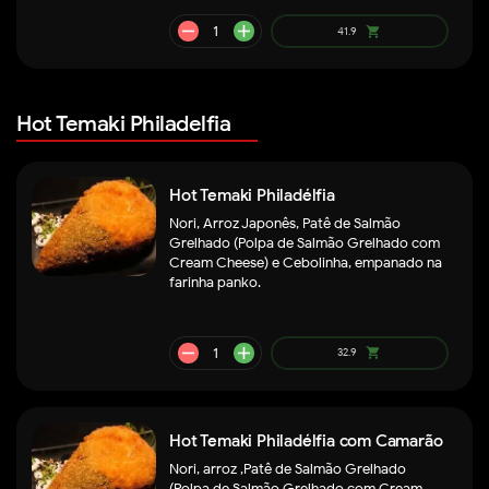
Hot Temaki Philadelfia
Hot Temaki Philadélfia
Nori, Arroz Japonês, Patê de Salmão
Grelhado (Polpa de Salmão Grelhado com
Cream Cheese) e Cebolinha, empanado na
remove
add
44.9
shopping_cart
farinha panko.
Hot Temaki Philadélfia com Camarão
Nori, arroz ,Patê de Salmão Grelhado
(Polpa de Salmão Grelhado com Cream