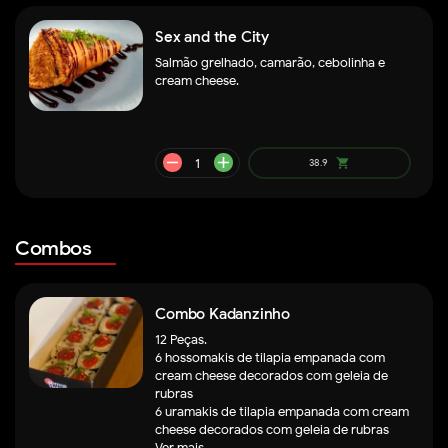
Sex and the City
Salmão grelhado, camarão, cebolinha e
cream cheese.
remove
add
Combos
139.9
shopping_cart
Combo Kadanzinho
12 Peças.
6 hossomakis de tilapia empanada com
cream cheese decorados com geleia de
rubras
6 uramakis de tilapia empanada com cream
cheese decorados com geleia de rubras
Ver mais