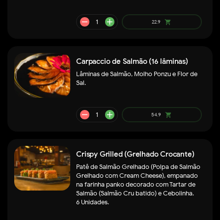
remove
add
139.9
shopping_cart
Carpaccio de Salmão (16 lâminas)
Lâminas de Salmão, Molho Ponzu e Flor de
Sal.
Crispy Grilled (Grelhado Crocante)
Patê de Salmão Grelhado (Polpa de Salmão
Grelhado com Cream Cheese), empanado
na farinha panko decorado com Tartar de
Salmão (Salmão Cru batido) e Cebolinha.
6 Unidades.
remove
add
42.9
shopping_cart