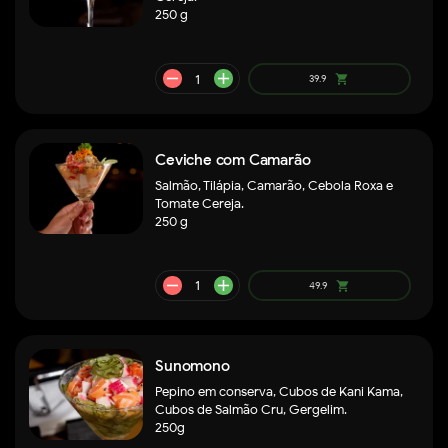
250 g
Ceviche com Camarão
remove
add
178.9
shopping_cart
Salmão, Tilápia, Camarão, Cebola Roxa e
Tomate Cereja.
250 g
Sunomono
Pepino em conserva, Cubos de Kani Kama,
Cubos de Salmão Cru, Gergelim.
250g