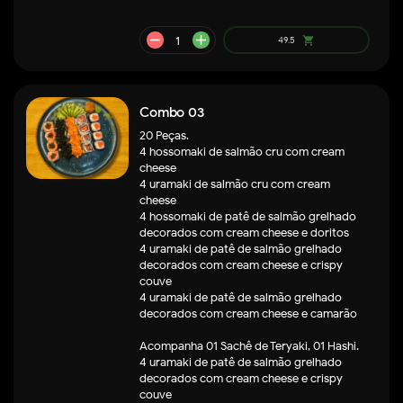
remove
add
36.7
shopping_cart
Combo 03
20 Peças.
4 hossomaki de salmão cru com cream
cheese
4 uramaki de salmão cru com cream
cheese
4 hossomaki de patê de salmão grelhado
decorados com cream cheese e doritos
4 uramaki de patê de salmão grelhado
decorados com cream cheese e crispy
couve
4 uramaki de patê de salmão grelhado
decorados com cream cheese e camarão
Acompanha 01 Sachê de Teryaki, 01 Hashi.
4 uramaki de patê de salmão grelhado
decorados com cream cheese e crispy
couve